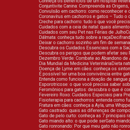
Conheça os benefícios de um hospital veteri
Conjuntivite Canina: Compreenda as Origens
Convulsão em cachorro: como reconhecer e 
Coronavírus em cachorros e gatos – Tudo o 
Creche para cachorro: tudo o que você preci
Cuidados com a ceia de natal: quais alimen
Cuidados com seu Pet nas Férias de Julho
Dálmata: conheça tudo sobre a raça
Decifra
Deixar o cachorro sozinho um fim de semana
Descubra os Cuidados Essenciais com a Sa
Descubra os perigos que podem afetar seu 
Dezembro Verde: Combate ao Abandono de 
Dia Mundial da Medicina Veterinária
Dieta n
Doença de Lyme em cães: conheça os sinto
É possível ter uma boa convivência entre ga
Entenda como funciona a doação de sangue 
Esporotricose: o que você precisa saber so
Feromônios para gatos: descubra o que é co
Fevereiro Roxo: Cuidados Especiais para 
Fisioterapia para cachorros: entenda como f
Fratura em cães: conheça a Ayla, uma Whipp
Gato castrado: quais as diferenças de comp
Gato de pelo curto: conheça as 7 principais 
Gato miando alto: o que pode ser
Gato miand
Gato ronronando: Por que meu gato não ronr