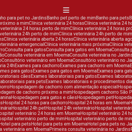
anho para pet no Jardins
Banho pet perto de mim
Banho para pets
 próximo a mim
Clínica veterinária 24 horas
Clínica veterinária 2
ca veterinária 24 horas perto de mim
Clínica veterinária 24 horas 
a veterinária 24h perto de mim
Clínica veterinária 24h perto de 
ns
Clínica veterinária aberta 24 horas
Clínica veterinária aberta ag
veterinária emergencial
Clínica veterinária mais próxima
Clínica v
rro
Consulta para gatos
Consulta para gatos em Moema
Consulta
ção
Consulta veterinária em Moema
Consulta veterinária no Jardin
o
Consultório veterinário em Moema
Consultório veterinário no J
ária 24h
Exames para cachorro
Exames para cachorro em Moema
xames para gatos
Exames para gatos em Moema
Exames para gat
oratoriais cães
Exames laboratoriais para gatos
Exames laborato
laboratoriais para pets
Exames laboratoriais e procedimentos d
horro
Hospedagem de cachorro com alimentação especial
Hosp
edagem de cachorro próximo a mim
Hospedagem cachorro São P
anina
Hospedagem para gatos e cães
Hospedagem pet
Hosped
as
Hospital 24 horas para cachorro
Hospital 24 horas em Moema
inária
Hospital 24h pet
Hospital 24h veterinário
Hospital veteriná
Hospital veterinário 24 horas em Moema
Hospital veterinário 24 
Hospital veterinário perto de mim
Hospital veterinário perto de
Hotel para pets
Hotel para pets em Moema
Hotel para pets no Ja
lta veterinária em Moema
Primeira consulta veterinária no Jardins