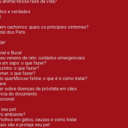
u animal nessa fase da vida?
itos e verdades
t
l em cachorros: quais os principais sintomas?
tal dos Pets.
da!
nal e Bucal
meu veneno de rato: cuidados emergenciais
u um sapo: o que fazer?
sozinho: o que fazer?
omer: o que fazer?
to quer
Micose felina: o que é e como tratar?
ave
ber sobre doenças de próstata em cães
tância do documento
ocional
 seu pet
vo ambiente?
Piolhos em gatos, causas e como tratar
uais são e proteja seu pet