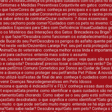
nário 24 horas
Conheça os principais cuidados com os pets no i
, Sintomas e Medidas Preventivas.
Conjuntivite em gatos: conhe
o que fazer
Cores de gatos: conheça as principais e o que elas s
que você precisa saber.
Coronavírus em pets: como a vacina pro
sa saber antes de contratar
Cruzar cachorro: 7 dicas essenciais
tos seu cachorro pode comer?
Cuidados com os pets no inverno:
Cuidados Especiais para Cães com Deficiência Visual
Cuidados g
ndo os Mistérios das Interações dos Gatos: Brincadeira ou Briga?
: o que fazer?
Descubra como funcionam os estabelecimentos pe
úde Bucal do seu Pet!
Descubra os perigos do asfalto quente pa
Pet neste verão!
Dezembro Laranja Pet: seu pet está protegido 
Animal
Dia do veterinário: conheça melhor essa linda e important
atural para cachorros: entenda mais sobre o assunto
mas, causas e tratamentos
Doenças de gatos: veja quais são as
to e calopsita? Descubra
É preciso tosar o cachorro no verão? D
para pet
Erros Comuns Cometidos por Donos ao Cuidar de Seus 
bre a doença e como proteger seu pet
Família Pet Pillow: A novi
mo utilizá-los
Festas de final de ano: conheça 6 cuidados com 
Prevenir Doenças Neurodegenerativas em Pets Idosos
unciona e quando é indicado
FIV e FELV: conheça essas duas doe
et especial
Gata prenha: como identificar e quais cuidados são n
ortamento
Gato chorando: Como saber se o seu gato está sofren
raças
Gato desidratado: o que significa e como identificar?
Gato g
o muito: o que pode ser
Gato muito magro: entenda se há algo err
ona?
Gato sabe nadar? Descubra aqui!
Gato sem pelo? Conheça o