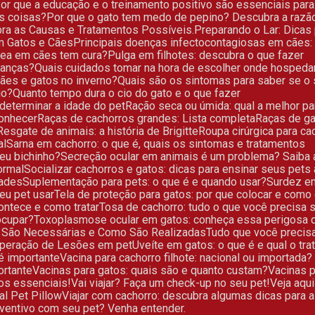
Por que a educação e o treinamento positivo são essenciais par
as coisas?
Por que o gato tem medo de pepino? Descubra a razã
bra as Causas e Tratamentos Possíveis.
Preparando o Lar: Dica
em Gatos e Cães
Principais doenças infectocontagiosas em cães:
rnea em cães tem cura?
Pulga em filhotes: descubra o que fazer
rianças?
Quais cuidados tomar na hora de escolher onde hospeda
cães e gatos no inverno?
Quais são os sintomas para saber se o
io?
Quanto tempo dura o cio do gato e o que fazer
determinar a idade do pet
Ração seca ou úmida: qual a melhor p
conhecer
Raças de cachorros grandes: Lista completa
Raças de g
Resgate de animais: a história de Brigitte
Roupa cirúrgica para c
al
Sarna em cachorro: o que é, quais os sintomas e tratamentos
seu bichinho?
Secreção ocular em animais é um problema? Saiba 
ormal
Socializar cachorros e gatos: dicas para ensinar seus pets 
dades
Suplementação para pets: o que é e quando usar?
Surdez e
seu pet usar
Tela de proteção para gatos: por que colocar e como
ontece e como tratar
Tosa de cachorro: tudo o que você precisa
ocupar?
Toxoplasmose ocular em gatos: conheça essa perigosa 
o São Necessárias e Como São Realizadas
Tudo que você preci
ecuperação de Lesões em pet
Uveíte em gatos: o que é e qual o tr
 é importante
Vacina para cachorro filhote: nacional ou importada?
ortante
Vacinas para gatos: quais são e quanto custam?
Vacinas 
dos essenciais!
Vai viajar? Faça um check-up no seu pet!
Veja aq
al Pet Pillow
Viajar com cachorro: descubra algumas dicas para 
eventivo com seu pet? Venha entender.