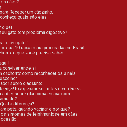
a os cães?
o
s para Receber um cãozinho.
 conheça quais são elas
r o pet
 seu gato tem problema digestivo?
ara o seu gato?
atos: as 10 raças mais procuradas no Brasil
achorro: o que você precisa saber.
aqui!
a conviver entre si
m cachorro: como reconhecer os sinais
 escolher
 saber sobre o assunto
doença!
Toxoplasmose: mitos e verdades
sa saber sobre glaucoma em cachorro
atamento?
 Qual a diferença?
para pets: quando vacinar e por quê?
ui os sintomas de leishmaniose em cães
a ocasião