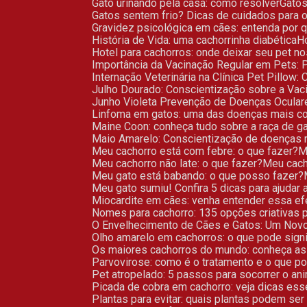
Gato urinando pela casa: como resolver
Gato
Gatos sentem frio? Dicas de cuidados para o
Gravidez psicológica em cães: entenda por 
História de Vida: uma cachorrinha diabética
Hotel para cachorros: onde deixar seu pet n
Importância da Vacinação Regular em Pets: 
Internação Veterinária na Clínica Pet Pillow
Julho Dourado: Conscientização sobre a V
Junho Violeta Prevenção de Doenças Ocula
Linfoma em gatos: uma das doenças mais 
Maine Coon: conheça tudo sobre a raça de g
Maio Amarelo: Conscientização de doenças 
Meu cachorro está com febre: o que fazer?
Meu cachorro não late: o que fazer?
Meu cac
Meu gato está babando: o que posso fazer?
Meu gato sumiu! Confira 5 dicas para ajudar 
Miocardite em cães: venha entender essa e
Nomes para cachorro: 135 opções criativas p
O Envelhecimento de Cães e Gatos: Um Novo
Olho amarelo em cachorros: o que pode signi
Os maiores cachorros do mundo: conheça as
Parvovirose: como é o tratamento e o que po
Pet atropelado: 5 passos para socorrer o an
Picada de cobra em cachorro: veja dicas ess
Plantas para evitar: quais plantas podem se