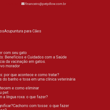
11) 97626-3301
financeiro@petpillow.com.br
ros
Acupuntura para Cães
zer com seu gato
ts: Benefícios e Cuidados com a Saúde
ncia da vacinação em gatos.
novo morador
os: por que acontece e como tratar?
s do banho e tosa em uma clínica veterinária
ntecem e como eliminar
u pet
m a língua roxa: o que fazer?
nificar?
Cachorro com tosse: o que fazer