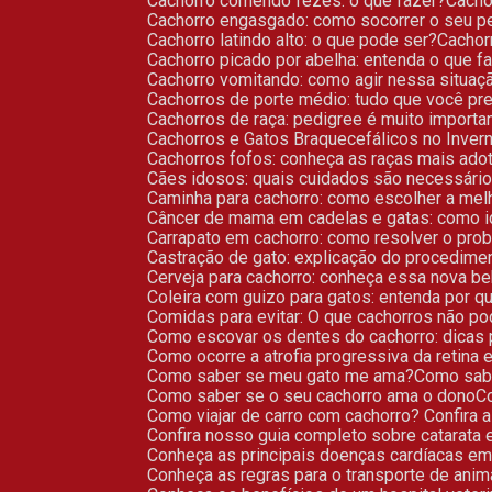
Cachorro comendo fezes: o que fazer?
Cach
Cachorro engasgado: como socorrer o seu p
Cachorro latindo alto: o que pode ser?
Cacho
Cachorro picado por abelha: entenda o que f
Cachorro vomitando: como agir nessa situaç
Cachorros de porte médio: tudo que você pr
Cachorros de raça: pedigree é muito importa
Cachorros e Gatos Braquecefálicos no Inve
Cachorros fofos: conheça as raças mais ado
Cães idosos: quais cuidados são necessári
Caminha para cachorro: como escolher a me
Câncer de mama em cadelas e gatas: como ide
Carrapato em cachorro: como resolver o pro
Castração de gato: explicação do procedime
Cerveja para cachorro: conheça essa nova b
Coleira com guizo para gatos: entenda por q
Comidas para evitar: O que cachorros não 
Como escovar os dentes do cachorro: dicas 
Como ocorre a atrofia progressiva da retina
Como saber se meu gato me ama?
Como sab
Como saber se o seu cachorro ama o dono
Como viajar de carro com cachorro? Confira
Confira nosso guia completo sobre catarata
Conheça as principais doenças cardíacas e
Conheça as regras para o transporte de ani