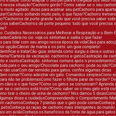
orro e bebê: como adaptar o seu pet para a chegada dos seus fil
et nessa situação?
Cachorro gordo? Como saber se o seu cachor
rro muito agitado: dicas para acalmar seu pet
Cachorro para apart
azer!
Cachorro soltando muito pelo, o que fazer?
Cachorro tremen
ão?
Cachorros de porte grande: tudo que você precisa saber sob
ecisa saber
Cachorros de porte pequeno: tudo que você precisa 
nte?
rno: Cuidados Necessários para Melhorar a Respiração e o Bem-E
tadas
Cadela no cio: veja os sintomas e saiba o que fazer
os para lidar com seu amigo nessa época da vida
Cães para ado
lhor opção
Câncer de mama e os pets: um guia completo!
ntificar e tratar
Cão-guia: entenda como surgiu a ideia e outras
blema?
Carteira de vacinação: cachorros e gatos
Castração de ca
nto e custos
Castração: sintomas comuns após o procedimento
ebida para o seu amigo!
Chocolate para cachorro: pode ou não?
C
ue não usar
Com dar remédio para gatos: confira algumas dicas
podem comer?
Como adestrar um gato: Comandos simples
Como e
para não ter problemas
Como fazer o filhote parar de morder? D
 em cães e o que fazer?
Como os gatos se comunicam? Aprenda a 
er se o cachorro está triste?
Como saber se o meu gato está co
Como tirar o cheiro de urina de cachorro? Nós damos 5 dicas
Com
 algumas dicas e cuidados
Compreendendo o Comportamento Mat
 em cachorros
Conheça 7 plantas que o gato pode comer
Conheça
m pets
Conheça as raças de cachorro mais inteligentes do mundo
mais em avião
Conheça os benefícios da fonte de água para gatos