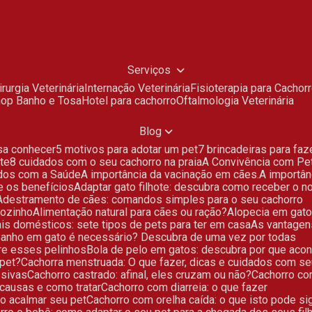
(11) 3885-5199
(
Serviços
Cirurgia Veterinária
Internação Veterinária
Fisioterapia para Cachor
Shop Banho e Tosa
Hotel para cachorro
Oftalmologia Veterinária
Blog
isa conhecer
5 motivos para adotar um pet
7 brincadeiras para fa
te
8 cuidados com o seu cachorro na praia
A Convivência com Pe
ados com a Saúde
A importância da vacinação em cães.
A importâ
 e os benefícios
Adaptar gato filhote: descubra como receber o 
Adestramento de cães: comandos simples para o seu cachorro
ãozinho
Alimentação natural para cães ou ração?
Alopecia em gat
ais domésticos: sete tipos de pets para ter em casa
As vantagen
Banho em gato é necessário? Descubra de uma vez por todas
bre esses pelinhos
Bola de pelo em gatos: descubra por que aco
 pet?
Cachorra menstruada: O que fazer, dicas e cuidados com se
ssivas
Cachorro castrado: afinal, eles cruzam ou não?
Cachorro co
 causas e como tratar
Cachorro com diarreia: o que fazer
o acalmar seu pet
Cachorro com orelha caída: o que isto pode sig