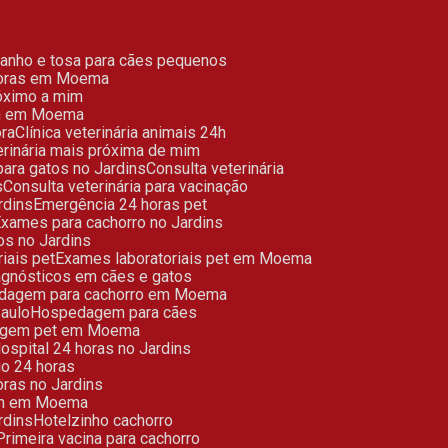
Banho e tosa para cães pequenos
4 horas em Moema
próximo a mim
mim em Moema
ora
Clínica veterinária animais 24h
eterinária mais próxima de mim
 para gatos no Jardins
Consulta veterinária
s
Consulta veterinária para vacinação
ardins
Emergência 24 horas pet
Exames para cachorro no Jardins
os no Jardins
riais pet
Exames laboratoriais pet em Moema
iagnósticos em cães e gatos
edagem para cachorro em Moema
aulo
Hospedagem para cães
agem pet em Moema
Hospital 24 horas no Jardins
rio 24 horas
horas no Jardins
 mim em Moema
rdins
Hotelzinho cachorro
Primeira vacina para cachorro