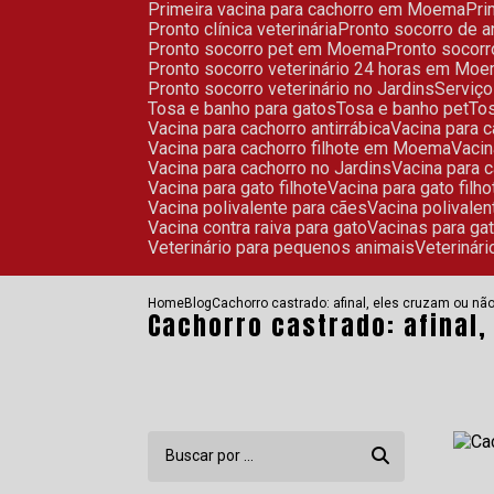
Primeira vacina para cachorro em Moema
Pr
Pronto clínica veterinária
Pronto socorro de 
Pronto socorro pet em Moema
Pronto socor
Pronto socorro veterinário 24 horas em Mo
Pronto socorro veterinário no Jardins
Serviç
Tosa e banho para gatos
Tosa e banho pet
To
Vacina para cachorro antirrábica
Vacina para
Vacina para cachorro filhote em Moema
Vaci
Vacina para cachorro no Jardins
Vacina para
Vacina para gato filhote
Vacina para gato fi
Vacina polivalente para cães
Vacina polivale
Vacina contra raiva para gato
Vacinas para ga
Veterinário para pequenos animais
Veteriná
Home
Blog
Cachorro castrado: afinal, eles cruzam ou nã
Cachorro castrado: afinal