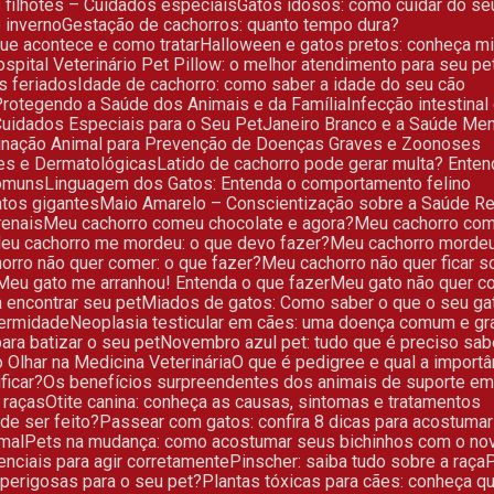
s filhotes – Cuidados especiais
Gatos idosos: como cuidar do se
 inverno
Gestação de cachorros: quanto tempo dura?
que acontece e como tratar
Halloween e gatos pretos: conheça m
Hospital Veterinário Pet Pillow: o melhor atendimento para seu pe
os feriados
Idade de cachorro: como saber a idade do seu cão
Protegendo a Saúde dos Animais e da Família
Infecção intestina
: Cuidados Especiais para o Seu Pet
Janeiro Branco e a Saúde Men
acinação Animal para Prevenção de Doenças Graves e Zoonoses
res e Dermatológicas
Latido de cachorro pode gerar multa? Enten
comuns
Linguagem dos Gatos: Entenda o comportamento felino
atos gigantes
Maio Amarelo – Conscientização sobre a Saúde Re
renais
Meu cachorro comeu chocolate e agora?
Meu cachorro co
Meu cachorro me mordeu: o que devo fazer?
Meu cachorro morde
horro não quer comer: o que fazer?
Meu cachorro não quer ficar 
Meu gato me arranhou! Entenda o que fazer
Meu gato não quer c
a encontrar seu pet
Miados de gatos: Como saber o que o seu ga
fermidade
Neoplasia testicular em cães: uma doença comum e gr
ara batizar o seu pet
Novembro azul pet: tudo que é preciso sa
 Olhar na Medicina Veterinária
O que é pedigree e qual a impor
ficar?
Os benefícios surpreendentes dos animais de suporte em
 raças
Otite canina: conheça as causas, sintomas e tratamentos
de ser feito?
Passear com gatos: confira 8 dicas para acostumar
imal
Pets na mudança: como acostumar seus bichinhos com o no
enciais para agir corretamente
Pinscher: saiba tudo sobre a raça
r perigosas para o seu pet?
Plantas tóxicas para cães: conheça q