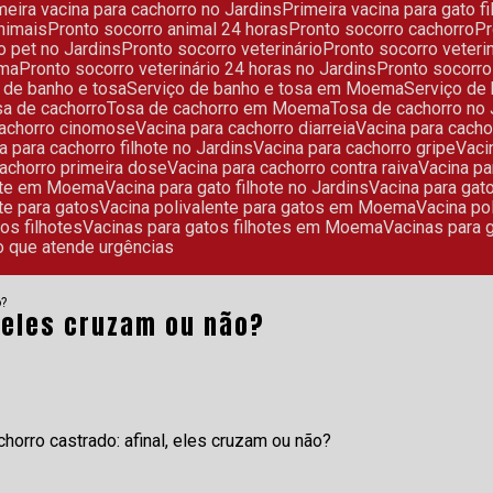
imeira vacina para cachorro no Jardins
Primeira vacina para gato f
animais
Pronto socorro animal 24 horas
Pronto socorro cachorro
ro pet no Jardins
Pronto socorro veterinário
Pronto socorro veteri
ema
Pronto socorro veterinário 24 horas no Jardins
Pronto socor
o de banho e tosa
Serviço de banho e tosa em Moema
Serviço de
sa de cachorro
Tosa de cachorro em Moema
Tosa de cachorro no
 cachorro cinomose
Vacina para cachorro diarreia
Vacina para cacho
na para cachorro filhote no Jardins
Vacina para cachorro gripe
Vac
 cachorro primeira dose
Vacina para cachorro contra raiva
Vacina p
lhote em Moema
Vacina para gato filhote no Jardins
Vacina para gat
nte para gatos
Vacina polivalente para gatos em Moema
Vacina p
tos filhotes
Vacinas para gatos filhotes em Moema
Vacinas para 
rio que atende urgências
o?
, eles cruzam ou não?