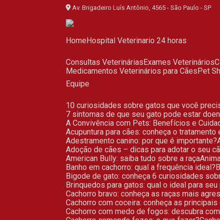
Av. Brigadeiro Luís Antônio, 4565 - São Paulo - SP
Home
Hospital Veterinario 24 horas
Consultas Veterinárias
Exames Veterinários
Medicamentos Veterinários para Cães
Pet 
Equipe
10 curiosidades sobre gatos que você prec
7 sintomas de que seu gato pode estar doen
A Convivência com Pets: Benefícios e Cuid
Acupuntura para cães: conheça o tratamento
Adestramento canino: por que é importante?
Adoção de cães – dicas para adotar o seu c
American Bully: saiba tudo sobre a raça
Anim
Banho em cachorro: qual a frequência ideal?
Bigode de gato: conheça 6 curiosidades so
Brinquedos para gatos: qual o ideal para seu
Cachorro bravo: conheça as raças mais agre
Cachorro com coceira: conheça as principais
Cachorro com medo de fogos: descubra com