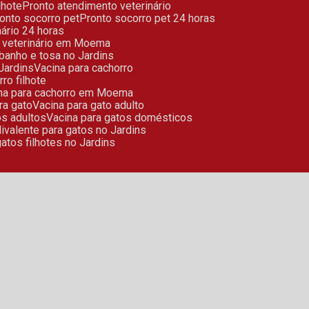
ilhote
Pronto atendimento veterinário
Pronto socorro pet
Pronto socorro pet 24 horas
nário 24 horas
ro veterinário em Moema
 banho e tosa no Jardins
 Jardins
Vacina para cachorro
rro filhote
ina para cachorro em Moema
ara gato
Vacina para gato adulto
os adultos
Vacina para gatos domésticos
olivalente para gatos no Jardins
gatos filhotes no Jardins