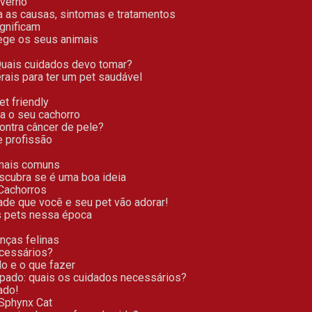
nverno
ça as causas, sintomas e tratamentos
ignificam
tege os seus animais
 Quais cuidados devo tomar?
erais para ter um pet saudável
t friendly
ra o seu cachorro
contra câncer de pele?
e profissão
 mais comuns
escubra se é uma boa ideia
Cachorros
dade que você e seu pet vão adorar!
os pets nessa época
nças felinas
ecessários?
do e o que fazer
ripado: quais os cuidados necessários?
ado!
 Sphynx Cat