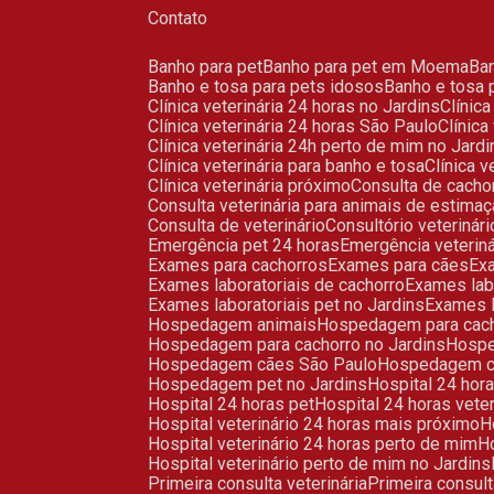
Contato
Banho para pet
Banho para pet em Moema
B
Banho e tosa para pets idosos
Banho e tosa
Clínica veterinária 24 horas no Jardins
Clíni
Clínica veterinária 24 horas São Paulo
Clínic
Clínica veterinária 24h perto de mim no Jardi
Clínica veterinária para banho e tosa
Clínica 
Clínica veterinária próximo
Consulta de cacho
Consulta veterinária para animais de estima
Consulta de veterinário
Consultório veterinári
Emergência pet 24 horas
Emergência veterin
Exames para cachorros
Exames para cães
E
Exames laboratoriais de cachorro
Exames lab
Exames laboratoriais pet no Jardins
Exames 
Hospedagem animais
Hospedagem para cac
Hospedagem para cachorro no Jardins
Hosp
Hospedagem cães São Paulo
Hospedagem c
Hospedagem pet no Jardins
Hospital 24 hor
Hospital 24 horas pet
Hospital 24 horas veter
Hospital veterinário 24 horas mais próximo
Hospital veterinário 24 horas perto de mim
Hospital veterinário perto de mim no Jardins
Primeira consulta veterinária
Primeira consu