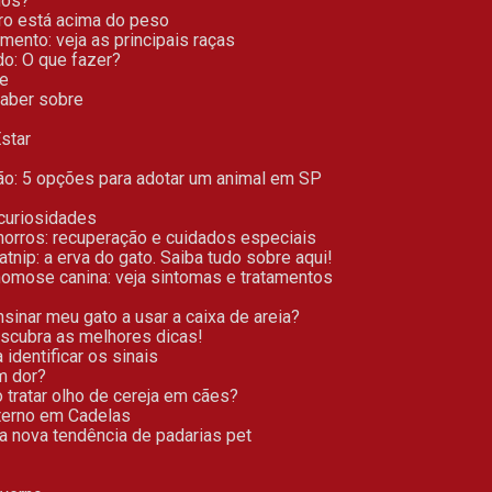
hos?
ro está acima do peso
amento: veja as principais raças
do: O que fazer?
re
saber sobre
star
ção: 5 opções para adotar um animal em SP
 curiosidades
chorros: recuperação e cuidados especiais
Catnip: a erva do gato. Saiba tudo sobre aqui!
inomose canina: veja sintomas e tratamentos
nsinar meu gato a usar a caixa de areia?
escubra as melhores dicas!
identificar os sinais
m dor?
o tratar olho de cereja em cães?
erno em Cadelas
 a nova tendência de padarias pet