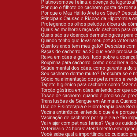
Platinosomose felina: a doença da lagartixa
Por que o filhote de cachorro gosta de roer 
Por que o Mau Hálito Afeta os Cães? Descu
Principais Causas e Riscos da Hipotermia 
Protegendo os olhos peludos: úlcera de có
Quais as melhores raças de cachorro para c
Quais são as doenças dermatológicas para 
Quando tenho que levar meu pet ao veterinár
Quantos anos tem meu gato? Descubra com 
Raças de cachorro: as 20 que você precisa 
Raiva em cães e gatos: tudo sobre a doença
Roupinha para cachorro: como escolher a ide
Saúde mental dos cães: como garantir a do 
Seu cachorro dorme muito? Descubra se é n
Sódio na alimentação dos pets: mitos e ver
Tapete higiênico para cachorro: como fazer 
Torção gástrica em cães: entenda por que ac
Tosse de cachorro: quando é preciso se pre
Transfusões de Sangue em Animais: Quand
Uso de Fisioterapia e Hidroterapia para R
Vacina antirrábica: entenda o que é e porque
Vacinação de cachorro: por que ela é tão imp
Vai viajar com pet nas férias? Veja os cuida
Veterinário 24 horas: atendimento emergenci
Você sabe qual a importância do cuidado pr