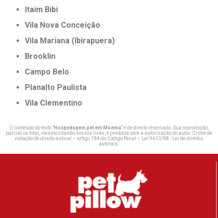
Itaim Bibi
Vila Nova Conceição
Vila Mariana (Ibirapuera)
Brooklin
Campo Belo
Planalto Paulista
Vila Clementino
O conteúdo do texto "
Hospedagem pet em Moema
" é de direito reservado. Sua reprodução,
parcial ou total, mesmo citando nossos links, é proibida sem a autorização do autor. Crime de
violação de direito autoral – artigo 184 do Código Penal –
Lei 9610/98 - Lei de direitos
autorais
.