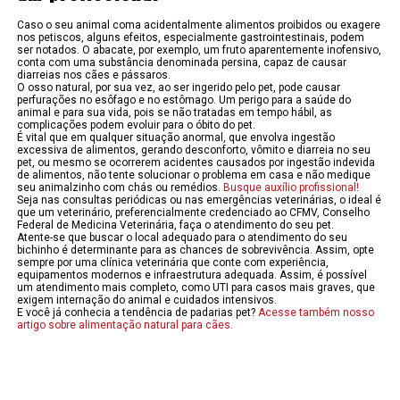
Caso o seu animal coma acidentalmente alimentos proibidos ou exagere
nos petiscos, alguns efeitos, especialmente gastrointestinais, podem
ser notados. O abacate, por exemplo, um fruto aparentemente inofensivo,
conta com uma substância denominada persina, capaz de causar
diarreias nos cães e pássaros.
O osso natural, por sua vez, ao ser ingerido pelo pet, pode causar
perfurações no esôfago e no estômago. Um perigo para a saúde do
animal e para sua vida, pois se não tratadas em tempo hábil, as
complicações podem evoluir para o óbito do pet.
É vital que em qualquer situação anormal, que envolva ingestão
excessiva de alimentos, gerando desconforto, vômito e diarreia no seu
pet, ou mesmo se ocorrerem acidentes causados por ingestão indevida
de alimentos, não tente solucionar o problema em casa e não medique
seu animalzinho com chás ou remédios.
Busque auxílio profissional!
Seja nas consultas periódicas ou nas emergências veterinárias, o ideal é
que um veterinário, preferencialmente credenciado ao CFMV, Conselho
Federal de Medicina Veterinária, faça o atendimento do seu pet.
Atente-se que buscar o local adequado para o atendimento do seu
bichinho é determinante para as chances de sobrevivência. Assim, opte
sempre por uma clínica veterinária que conte com experiência,
equipamentos modernos e infraestrutura adequada. Assim, é possível
um atendimento mais completo, como UTI para casos mais graves, que
exigem internação do animal e cuidados intensivos.
E você já conhecia a tendência de padarias pet?
Acesse também nosso
artigo sobre alimentação natural para cães.