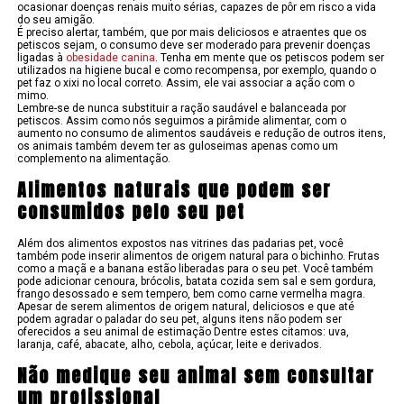
ocasionar doenças renais muito sérias, capazes de pôr em risco a vida
do seu amigão.
É preciso alertar, também, que por mais deliciosos e atraentes que os
petiscos sejam, o consumo deve ser moderado para prevenir doenças
ligadas à
obesidade canina
. Tenha em mente que os petiscos podem ser
utilizados na higiene bucal e como recompensa, por exemplo, quando o
pet faz o xixi no local correto. Assim, ele vai associar a ação com o
mimo.
Lembre-se de nunca substituir a ração saudável e balanceada por
petiscos. Assim como nós seguimos a pirâmide alimentar, com o
aumento no consumo de alimentos saudáveis e redução de outros itens,
os animais também devem ter as guloseimas apenas como um
complemento na alimentação.
Alimentos naturais que podem ser
consumidos pelo seu pet
Além dos alimentos expostos nas vitrines das padarias pet, você
também pode inserir alimentos de origem natural para o bichinho. Frutas
como a maçã e a banana estão liberadas para o seu pet. Você também
pode adicionar cenoura, brócolis, batata cozida sem sal e sem gordura,
frango desossado e sem tempero, bem como carne vermelha magra.
Apesar de serem alimentos de origem natural, deliciosos e que até
podem agradar o paladar do seu pet, alguns itens não podem ser
oferecidos a seu animal de estimação Dentre estes citamos: uva,
laranja, café, abacate, alho, cebola, açúcar, leite e derivados.
Não medique seu animal sem consultar
um profissional