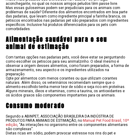
aconchegante, no qual os nossos amigos peludos têm passe livre.
Mas essas guloseimas podem ser prejudiciais para os animais com
problemas de saúde? Diferente dos alimentos encontrados em boa parte
das padarias, que levam como ingrediente principal a farinha branca, os
petiscos encontrados nas padarias pet são preparados com ingredientes
específicos. Inclusive há produtos diferenciados para os pets com
comorbidades.
Alimentação saudável para o seu
animal de estimação
Com tantas opções nas padarias pets, você deve estar se perguntando
como escolher os petiscos para seu animalzinho. O ideal mesmo é
observar a origem desses alimentos, como foram preparados, a forma de
armazenamento, seu aspecto e os ingredientes utilizados na
preparação.
Opte por alimentos com menos corantes ou que utilizam corantes
naturais. Além disso, os veterinários recomendam sempre que o
alimento escolhido tenha menor teor de sódio e seja rico em proteínas.
Alguns minerais, óleos e vitaminas, como a taurina, os antioxidantes e
os ácidos graxos são componentes importantes para os animais.
Consumo moderado
Segundo a ABINPET, ASSOCIAÇÃO BRASILEIRA DA INDÚSTRIA DE
PRODUTOS PARA ANIMAIS DE ESTIMAÇÃO, no
Manual Pet Food Brasil, 10ª
edição
, “As interações no organismo entre os componentes alimentares
são complexas”.
Dietas ricas em sódio, podem provocar estresse nos rins do pet e