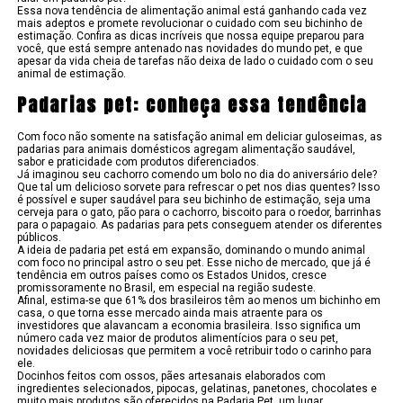
Essa nova tendência de alimentação animal está ganhando cada vez
mais adeptos e promete revolucionar o cuidado com seu bichinho de
estimação. Confira as dicas incríveis que nossa equipe preparou para
você, que está sempre antenado nas novidades do mundo pet, e que
apesar da vida cheia de tarefas não deixa de lado o cuidado com o seu
animal de estimação.
Padarias pet: conheça essa tendência
Com foco não somente na satisfação animal em deliciar guloseimas, as
padarias para animais domésticos agregam alimentação saudável,
sabor e praticidade com produtos diferenciados.
Já imaginou seu cachorro comendo um bolo no dia do aniversário dele?
Que tal um delicioso sorvete para refrescar o pet nos dias quentes? Isso
é possível e super saudável para seu bichinho de estimação, seja uma
cerveja para o gato, pão para o cachorro, biscoito para o roedor, barrinhas
para o papagaio. As padarias para pets conseguem atender os diferentes
públicos.
A ideia de padaria pet está em expansão, dominando o mundo animal
com foco no principal astro o seu pet. Esse nicho de mercado, que já é
tendência em outros países como os Estados Unidos, cresce
promissoramente no Brasil, em especial na região sudeste.
Afinal, estima-se que 61% dos brasileiros têm ao menos um bichinho em
casa, o que torna esse mercado ainda mais atraente para os
investidores que alavancam a economia brasileira. Isso significa um
número cada vez maior de produtos alimentícios para o seu pet,
novidades deliciosas que permitem a você retribuir todo o carinho para
ele.
Docinhos feitos com ossos, pães artesanais elaborados com
ingredientes selecionados, pipocas, gelatinas, panetones, chocolates e
muito mais produtos são oferecidos na Padaria Pet, um lugar