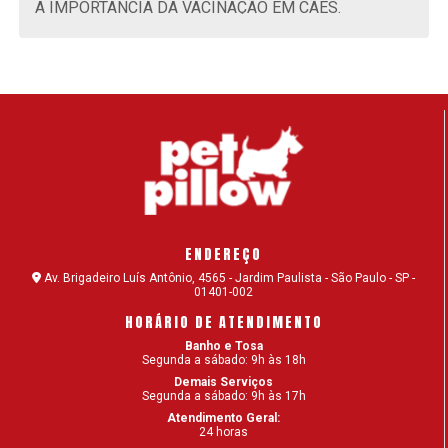
A IMPORTÂNCIA DA VACINAÇÃO EM CÃES.
A IMPORTÂNCIA DA VACINAÇÃO EM GATOS.
ACUPUNTURA PARA CÃES: CONHEÇA O
TRATAMENTO E OS BENEFÍCIOS
ADAPTAR GATO FILHOTE: DESCUBRA COMO
RECEBER O NOVO MORADOR
ADESTRAMENTO CANINO: POR QUE É
IMPORTANTE?
ENDEREÇO
ADESTRAMENTO DE CÃES: COMANDOS SIMPLES
Av. Brigadeiro Luís Antônio, 4565 - Jardim Paulista - São Paulo - SP -
01401-002
PARA O SEU CACHORRO
HORÁRIO DE ATENDIMENTO
ADOÇÃO DE CÃES – DICAS PARA ADOTAR O SEU
Banho e Tosa
CÃOZINHO
Segunda a sábado: 9h às 18h
Demais Serviços
Segunda a sábado: 9h às 17h
ALIMENTAÇÃO NATURAL PARA CÃES OU RAÇÃO?
Atendimento Geral:
24 horas
ALOPECIA EM GATOS: POR QUE ACONTECE E COMO