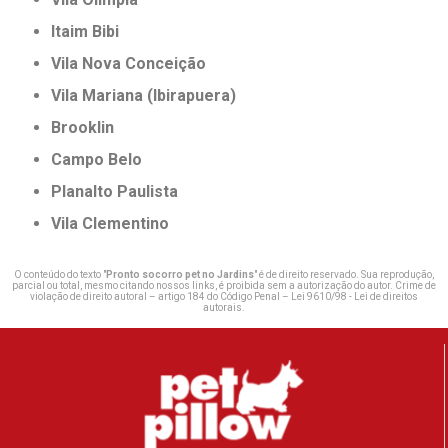
Itaim Bibi
Vila Nova Conceição
Vila Mariana (Ibirapuera)
Brooklin
Campo Belo
Planalto Paulista
Vila Clementino
O conteúdo do texto "
Pronto socorro pet no Jardins
" é de direito reservado. Sua reprodução,
parcial ou total, mesmo citando nossos links, é proibida sem a autorização do autor. Crime de
violação de direito autoral – artigo 184 do Código Penal –
Lei 9610/98 - Lei de direitos
autorais
.