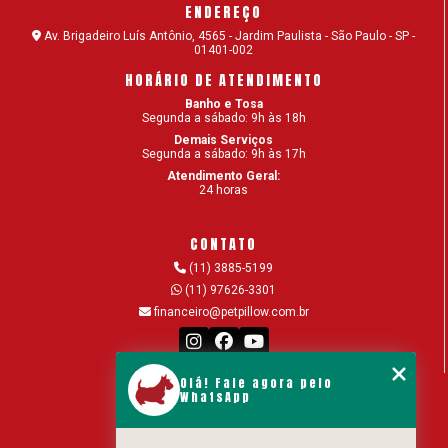
ENDEREÇO
ADESTRAMENTO DE CÃES: COMANDOS SIMPLES
Av. Brigadeiro Luís Antônio, 4565 - Jardim Paulista - São Paulo - SP -
01401-002
PARA O SEU CACHORRO
HORÁRIO DE ATENDIMENTO
ADOÇÃO DE CÃES – DICAS PARA ADOTAR O SEU
Banho e Tosa
CÃOZINHO
Segunda a sábado: 9h às 18h
Demais Serviços
Segunda a sábado: 9h às 17h
ALIMENTAÇÃO NATURAL PARA CÃES OU RAÇÃO?
Atendimento Geral:
24 horas
ALOPECIA EM GATOS: POR QUE ACONTECE E COMO
TRATAR?
CONTATO
AMERICAN BULLY: SAIBA TUDO SOBRE A RAÇA
(11) 3885-5199
(11) 97626-3301
ANIMAIS DOMÉSTICOS: SETE TIPOS DE PETS PARA
financeiro@petpillow.com.br
TER EM CASA
AS VANTAGENS DO BANHO E TOSA EM UMA
CLÍNICA VETERINÁRIA
Olá! Fale agora pelo
MENU
WhatsApp
Home
BANHO EM CACHORRO: QUAL A FREQUÊNCIA
IDEAL?