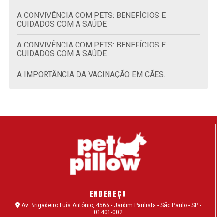
A CONVIVÊNCIA COM PETS: BENEFÍCIOS E
CUIDADOS COM A SAÚDE
A CONVIVÊNCIA COM PETS: BENEFÍCIOS E
CUIDADOS COM A SAÚDE
A IMPORTÂNCIA DA VACINAÇÃO EM CÃES.
A IMPORTÂNCIA DA VACINAÇÃO EM GATOS.
ACUPUNTURA PARA CÃES: CONHEÇA O
TRATAMENTO E OS BENEFÍCIOS
ADAPTAR GATO FILHOTE: DESCUBRA COMO
RECEBER O NOVO MORADOR
ADESTRAMENTO CANINO: POR QUE É
IMPORTANTE?
ENDEREÇO
ADESTRAMENTO DE CÃES: COMANDOS SIMPLES
Av. Brigadeiro Luís Antônio, 4565 - Jardim Paulista - São Paulo - SP -
01401-002
PARA O SEU CACHORRO