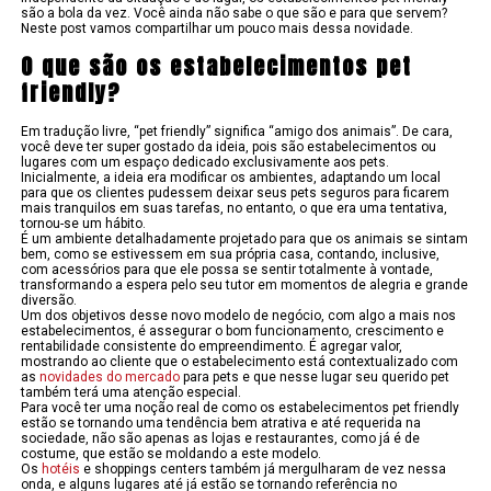
são a bola da vez. Você ainda não sabe o que são e para que servem?
Neste post vamos compartilhar um pouco mais dessa novidade.
O que são os estabelecimentos pet
friendly?
Em tradução livre, “pet friendly” significa “amigo dos animais”. De cara,
você deve ter super gostado da ideia, pois são estabelecimentos ou
lugares com um espaço dedicado exclusivamente aos pets.
Inicialmente, a ideia era modificar os ambientes, adaptando um local
para que os clientes pudessem deixar seus pets seguros para ficarem
mais tranquilos em suas tarefas, no entanto, o que era uma tentativa,
tornou-se um hábito.
É um ambiente detalhadamente projetado para que os animais se sintam
bem, como se estivessem em sua própria casa, contando, inclusive,
com acessórios para que ele possa se sentir totalmente à vontade,
transformando a espera pelo seu tutor em momentos de alegria e grande
diversão.
Um dos objetivos desse novo modelo de negócio, com algo a mais nos
estabelecimentos, é assegurar o bom funcionamento, crescimento e
rentabilidade consistente do empreendimento. É agregar valor,
mostrando ao cliente que o estabelecimento está contextualizado com
as
novidades do mercado
para pets e que nesse lugar seu querido pet
também terá uma atenção especial.
Para você ter uma noção real de como os estabelecimentos pet friendly
estão se tornando uma tendência bem atrativa e até requerida na
sociedade, não são apenas as lojas e restaurantes, como já é de
costume, que estão se moldando a este modelo.
Os
hotéis
e shoppings centers também já mergulharam de vez nessa
onda, e alguns lugares até já estão se tornando referência no