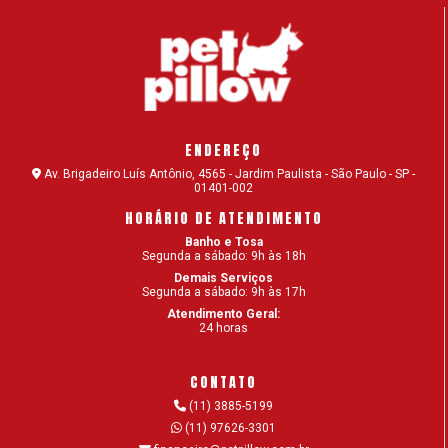
TRATAMENTO E OS BENEFÍCIOS
ADAPTAR GATO FILHOTE: DESCUBRA COMO
RECEBER O NOVO MORADOR
ADESTRAMENTO CANINO: POR QUE É
IMPORTANTE?
ENDEREÇO
ADESTRAMENTO DE CÃES: COMANDOS SIMPLES
Av. Brigadeiro Luís Antônio, 4565 - Jardim Paulista - São Paulo - SP -
01401-002
PARA O SEU CACHORRO
HORÁRIO DE ATENDIMENTO
ADOÇÃO DE CÃES – DICAS PARA ADOTAR O SEU
Banho e Tosa
CÃOZINHO
Segunda a sábado: 9h às 18h
Demais Serviços
Segunda a sábado: 9h às 17h
ALIMENTAÇÃO NATURAL PARA CÃES OU RAÇÃO?
Atendimento Geral:
24 horas
ALOPECIA EM GATOS: POR QUE ACONTECE E COMO
TRATAR?
CONTATO
AMERICAN BULLY: SAIBA TUDO SOBRE A RAÇA
(11) 3885-5199
(11) 97626-3301
ANIMAIS DOMÉSTICOS: SETE TIPOS DE PETS PARA