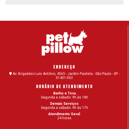
A IMPORTÂNCIA DA VACINAÇÃO EM GATOS.
ACUPUNTURA PARA CÃES: CONHEÇA O
TRATAMENTO E OS BENEFÍCIOS
ADAPTAR GATO FILHOTE: DESCUBRA COMO
RECEBER O NOVO MORADOR
ADESTRAMENTO CANINO: POR QUE É
IMPORTANTE?
ENDEREÇO
ADESTRAMENTO DE CÃES: COMANDOS SIMPLES
Av. Brigadeiro Luís Antônio, 4565 - Jardim Paulista - São Paulo - SP -
01401-002
PARA O SEU CACHORRO
HORÁRIO DE ATENDIMENTO
ADOÇÃO DE CÃES – DICAS PARA ADOTAR O SEU
Banho e Tosa
CÃOZINHO
Segunda a sábado: 9h às 18h
Demais Serviços
Segunda a sábado: 9h às 17h
ALIMENTAÇÃO NATURAL PARA CÃES OU RAÇÃO?
Atendimento Geral:
24 horas
ALOPECIA EM GATOS: POR QUE ACONTECE E COMO
TRATAR?