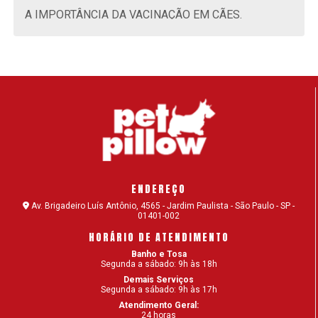
A IMPORTÂNCIA DA VACINAÇÃO EM CÃES.
A IMPORTÂNCIA DA VACINAÇÃO EM GATOS.
ACUPUNTURA PARA CÃES: CONHEÇA O
TRATAMENTO E OS BENEFÍCIOS
ADAPTAR GATO FILHOTE: DESCUBRA COMO
RECEBER O NOVO MORADOR
ADESTRAMENTO CANINO: POR QUE É
IMPORTANTE?
ENDEREÇO
ADESTRAMENTO DE CÃES: COMANDOS SIMPLES
Av. Brigadeiro Luís Antônio, 4565 - Jardim Paulista - São Paulo - SP -
01401-002
PARA O SEU CACHORRO
HORÁRIO DE ATENDIMENTO
ADOÇÃO DE CÃES – DICAS PARA ADOTAR O SEU
Banho e Tosa
CÃOZINHO
Segunda a sábado: 9h às 18h
Demais Serviços
Segunda a sábado: 9h às 17h
ALIMENTAÇÃO NATURAL PARA CÃES OU RAÇÃO?
Atendimento Geral:
24 horas