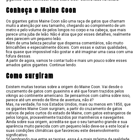
Conheça o Maine Coon
Os gigantes gatos Maine Coon são uma raça de gatos que chamam
muito a atenção por seu tamanho, chegando ao comprimento de um
metro e pelo volume de pelos longos no corpo e na cabeça, que mais
parece uma juba de leão. Não é atoa que por esses detalhes, realmente
eles parecem um pequeno leão.
Além de uma beleza peculiar que dispensa comentários, são muito
brincalhões e especialmente dóceis. Com essas e outras qualidades,
fica quase que impossível não gostar e até imaginar uma casa com uma
fofura dessas.
A partir de agora, vamos te contar tudo e mais um pouco sobre esses
amados gatos gigantes. Continue lendo.
Como surgiram
Existem muitas teorias sobre a origem do Maine Coon. Vai desde o
cruzamento de gatos com guaxinins e até que foram trazidos pelos
vikings ao continente americano. Se pensarmos com calma sobre isso,
parece até um enredo de filme de aventura, não é?
Mas, na verdade, foi nos Estados Unidos, mais ou menos em 1850, que
os gigantes Maine Coon surgiram, a partir do cruzamento de gatos
nativos de pelos curtos do estado de Maine, com gatos estrangeiros de
pelos longos, provavelmente trazidos por marinheiros e navegantes.
Ainda sobre sua origem, acredita-se que o seu tamanho grande e sua
aparência muito parecida com um pequeno leão deve-se a este local e
suas condições climáticas que favoreceu este desenvolvimento
significativo.
Só lembrando que entre as teorias, essa é a mais próxima da realidade.