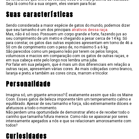
Seja lá como foi a sua origem, eles vieram para ficar.
Suas características
Sendo considerada a maior espécie de gatos do mundo, podemos dizer
que seu tamanho é um dos principais
atrativos dessa raça
.
Mas, não é só isso. Possuem um corpo grande e forte, fazendo jus ao
seu comprimento de um metro e chegando a pesar cerca de 14 kg. Só
para constar, os gatos das outras espécies apresentam em torno de 46 a
50 cm de comprimento com o peso de, no máximo 5 a 6 kg.
São parecidos como um pequeno leão por terem os pelos longos,
volumosos e macios em comparação com os gatos de outras raças, e
em sua cabeça este pelo longo nos lembra uma juba.
Por falar em sua pelagem, que é mais um dos diferenciais em relação a
outras raças, apresentam várias cores. As mais cobiçadas como branco,
laranja e preto; e também as cores cinza, marrom e tricolor.
Personalidade
Imagina só, um gigante amoroso? É exatamente assim que são os Maine
Coon. Esses gatos de beleza imponente têm um temperamento calmo e
equilibrado. Apesar de seu tamanho e força, são extremamente dóceis e
afetuosos a todo o momento.
Não perdem uma oportunidade de demonstrar afeto e de receber todo o
carinho que tamanha fofura merece. Como não se apaixonar por seres
intensamente apegados a nós e que se relacionam amorosamente com
todos?
Curiosidades