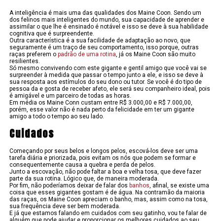
A inteligência é mais uma das qualidades dos Maine Coon. Sendo um
dos felinos mais inteligentes do mundo, sua capacidade de aprender e
assimilar o que lhe é ensinado é notável e isso se deve à sua habilidade
cognitiva que é surpreendente.
Outra característica é a sua facilidade de adaptação ao novo, que
seguramente é um traço de seu comportamento, isso porque, outras
raças preferem o
padrão de uma rotina
, já os Maine Coon são muito
resilientes.
Só mesmo convivendo com este gigante e gentil amigo que você vai se
surpreender à medida que passar o tempo junto a ele, e isso se deve à
sua resposta aos estímulos do seu dono ou tutor. Se você é do tipo de
pessoa da e gosta de receber afeto, ele será seu companheiro ideal, pois
é amigável e um parceiro de todas as horas.
Em média os Maine Conn custam entre R$ 3.000,00 e R$ 7.000,00,
porém, esse valor não é nada perto da felicidade em ter um gigante
amigo a todo o tempo ao seu lado.
Cuidados
Começando por seus belos e longos pelos, escová-los deve ser uma
tarefa diária e priorizada, pois evitam os nós que podem se formar e
consequentemente causa a quebra e perda de pelos.
Junto a escovação, não pode faltar a boa e velha tosa, que deve fazer
parte da sua rotina. Lógico que, de maneira moderada.
Por fim, não poderíamos deixar de falar dos
banhos
, afinal, se existe uma
coisa que esses gigantes gostam é de água. Na contramão da maioria
das raças, os Maine Coon apreciam o banho, mas, assim como na tosa,
sua frequência deve ser bem moderada.
E já que estamos falando em cuidados com seu gatinho, vou te falar de
alguém que pode ajudar e proporcionar os melhores cuidados ao seu