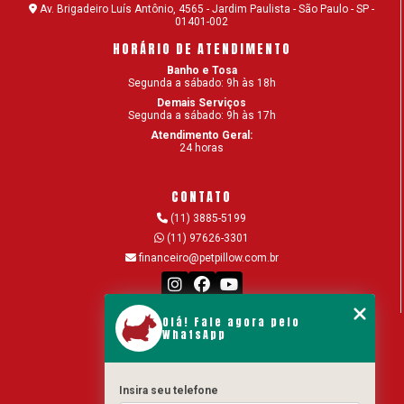
ADESTRAMENTO DE CÃES: COMANDOS SIMPLES
Av. Brigadeiro Luís Antônio, 4565 - Jardim Paulista - São Paulo - SP -
01401-002
PARA O SEU CACHORRO
HORÁRIO DE ATENDIMENTO
ADOÇÃO DE CÃES – DICAS PARA ADOTAR O SEU
Banho e Tosa
CÃOZINHO
Segunda a sábado: 9h às 18h
Demais Serviços
Segunda a sábado: 9h às 17h
ALIMENTAÇÃO NATURAL PARA CÃES OU RAÇÃO?
Atendimento Geral:
24 horas
ALOPECIA EM GATOS: POR QUE ACONTECE E COMO
TRATAR?
CONTATO
AMERICAN BULLY: SAIBA TUDO SOBRE A RAÇA
(11) 3885-5199
(11) 97626-3301
ANIMAIS DOMÉSTICOS: SETE TIPOS DE PETS PARA
financeiro@petpillow.com.br
TER EM CASA
AS VANTAGENS DO BANHO E TOSA EM UMA
CLÍNICA VETERINÁRIA
Olá! Fale agora pelo
MENU
WhatsApp
Home
BANHO EM CACHORRO: QUAL A FREQUÊNCIA
IDEAL?
Hospital Veterinario 24 horas
Insira seu telefone
Serviços