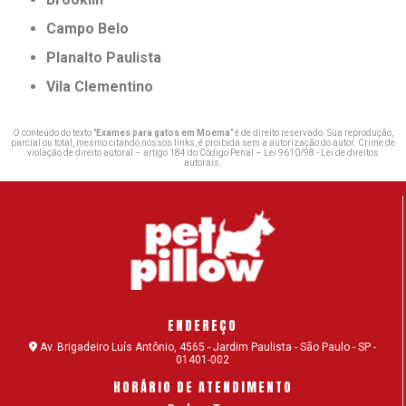
Campo Belo
Planalto Paulista
Vila Clementino
O conteúdo do texto "
Exames para gatos em Moema
" é de direito reservado. Sua reprodução,
parcial ou total, mesmo citando nossos links, é proibida sem a autorização do autor. Crime de
violação de direito autoral – artigo 184 do Código Penal –
Lei 9610/98 - Lei de direitos
autorais
.
ENDEREÇO
Av. Brigadeiro Luís Antônio, 4565 - Jardim Paulista - São Paulo - SP -
01401-002
HORÁRIO DE ATENDIMENTO