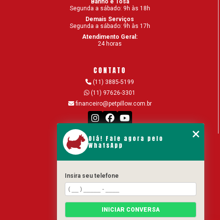
Banho e Tosa
Segunda a sábado: 9h às 18h
Demais Serviços
Segunda a sábado: 9h às 17h
Atendimento Geral:
24 horas
CONTATO
(11) 3885-5199
(11) 97626-3301
financeiro@petpillow.com.br
Olá! Fale agora pelo
MENU
WhatsApp
Home
Hospital Veterinario 24 horas
Insira seu telefone
Serviços
Equipe
Blog
INICIAR CONVERSA