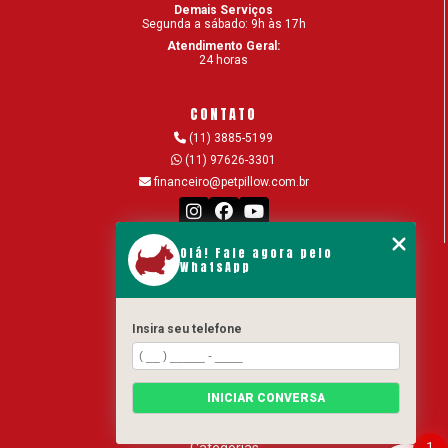
Demais Serviços
Segunda a sábado: 9h às 17h
Atendimento Geral:
24 horas
CONTATO
(11) 3885-5199
(11) 97626-3301
financeiro@petpillow.com.br
Olá! Fale agora pelo
MENU
WhatsApp
Home
Hospital Veterinario 24 horas
Insira seu telefone
Serviços
Equipe
Blog
INICIAR CONVERSA
Contato
1
Categorias