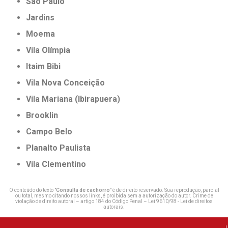
São Paulo
Jardins
Moema
Vila Olímpia
Itaim Bibi
Vila Nova Conceição
Vila Mariana (Ibirapuera)
Brooklin
Campo Belo
Planalto Paulista
Vila Clementino
O conteúdo do texto "
Consulta de cachorro
" é de direito reservado. Sua reprodução, parcial
ou total, mesmo citando nossos links, é proibida sem a autorização do autor. Crime de
violação de direito autoral – artigo 184 do Código Penal –
Lei 9610/98 - Lei de direitos
autorais
.